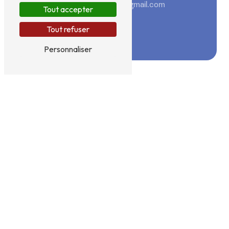
chabin.hypnose@gmail.com
Tout accepter
Tout refuser
Personnaliser
N'hésitez pas à nous
contacter