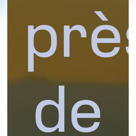
prè
de