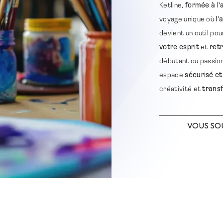
Ketline,
formée à l’
voyage unique où
l’
devient un outil po
votre esprit
et
retr
débutant ou passion
espace
sécurisé et
créativité et
trans
VOUS SOU