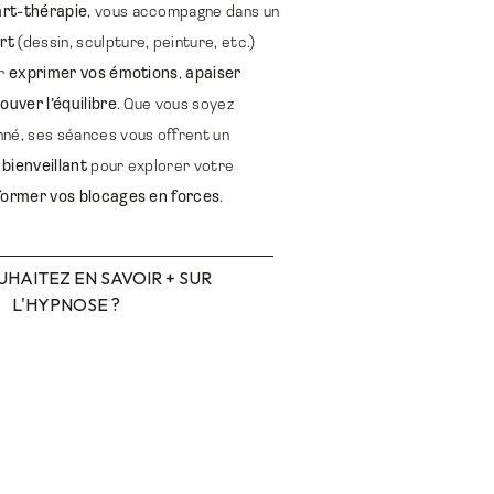
art-thérapie
, vous accompagne dans un
art
(dessin, sculpture, peinture, etc.)
ur
exprimer vos émotions
,
apaiser
ouver l’équilibre
. Que vous soyez
né, ses séances vous offrent un
 bienveillant
pour explorer votre
former vos blocages en forces
.
HAITEZ EN SAVOIR + SUR
L'HYPNOSE ?