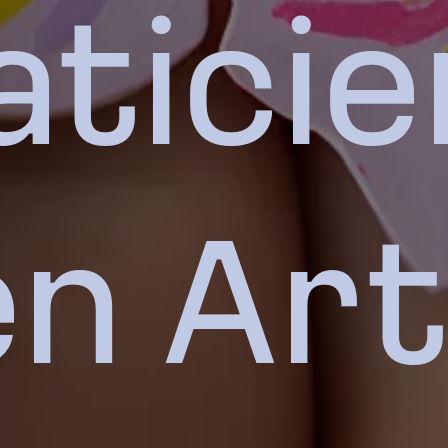
atici
en Art