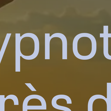
ypno
rès 