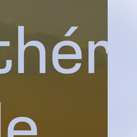
théra
de