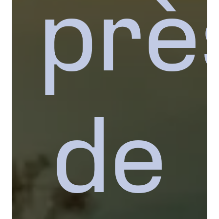
prè
de