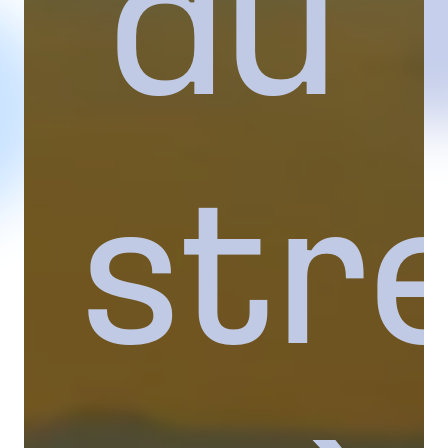
du
str