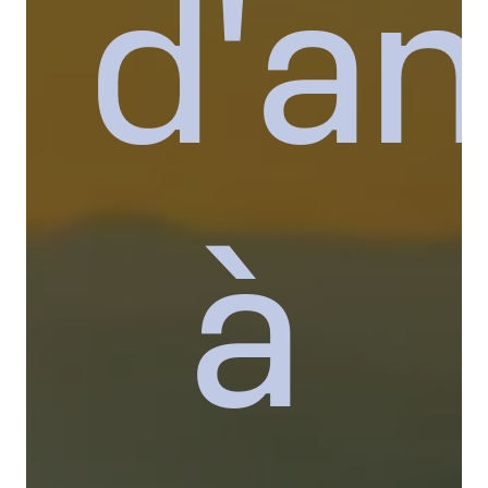
d'a
à