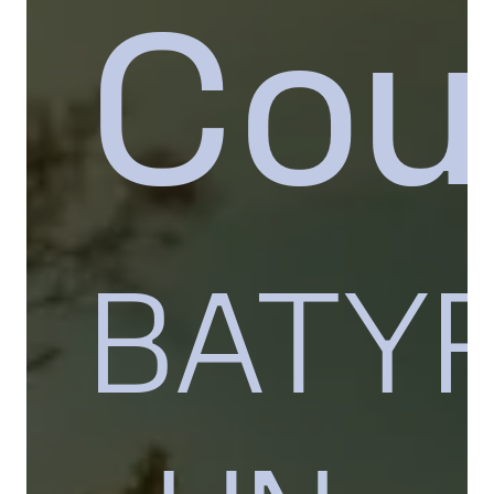
Cou
BATYR