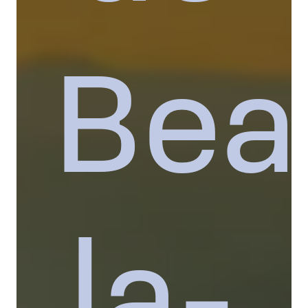
Bea
la-