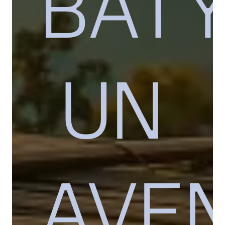
BATY
UN
AVE