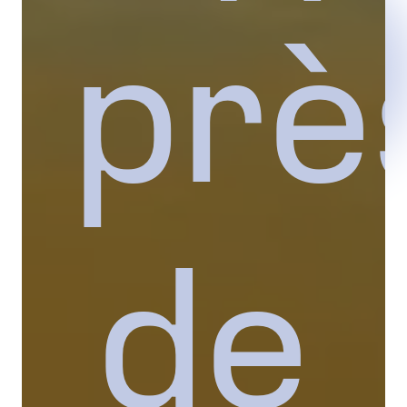
prè
de