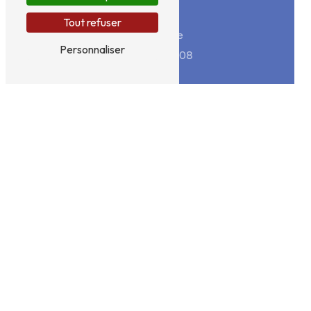
Tout refuser
Téléphone
Personnaliser
06 60 72 15 08
E-mail
chabin.hypnose@gmail.com
N'hésitez pas à nous