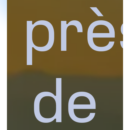
prè
de